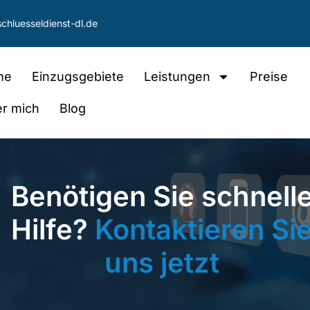
chluesseldienst-dl.de
me
Einzugsgebiete
Leistungen
Preise
r mich
Blog
Benötigen Sie schnell
Hilfe?
Kontaktieren Si
uns jetzt