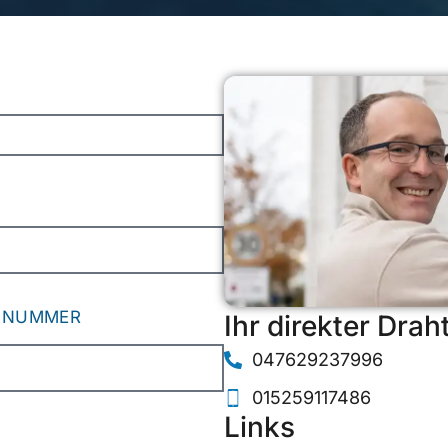
NNUMMER
Ihr direkter Drah
047629237996
015259117486
Links