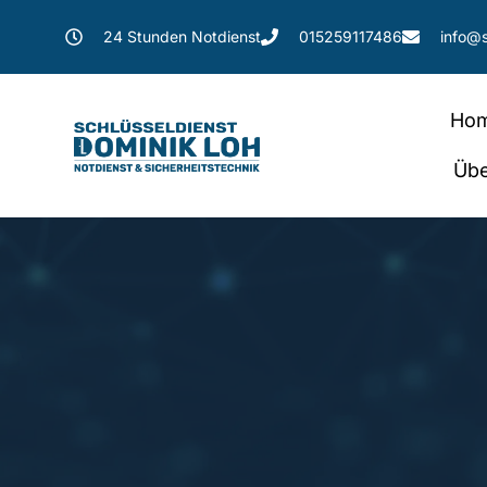
24 Stunden Notdienst
015259117486
info@s
Ho
Übe