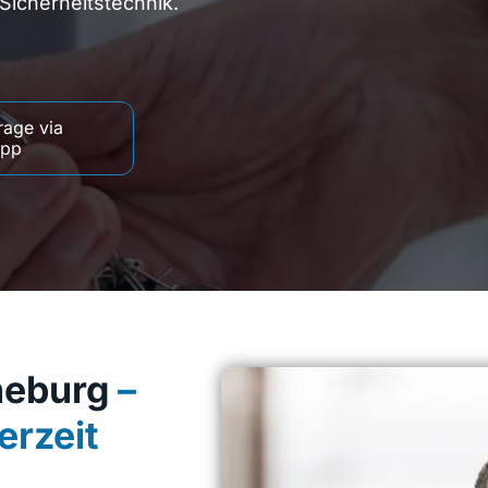
icherheitstechnik.
rage via
App
neburg
–
erzeit