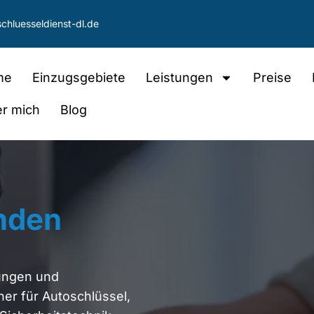
chluesseldienst-dl.de
me
Einzugsgebiete
Leistungen
Preise
r mich
Blog
nden
nungen und
er für Autoschlüssel,