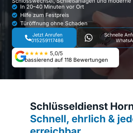
Schlosswechsel, Schließanlagen und moderne S
In 20–40 Minuten vor Ort
Hilfe zum Festpreis
Türöffnung ohne Schaden
Jetzt Anrufen
Schnelle Anf
015259117486
Whats
★★★★★
5,0/5
bassierend auf 118 Bewertungen
Schlüsseldienst Hor
Schnell, ehrlich & jed
erreichbar