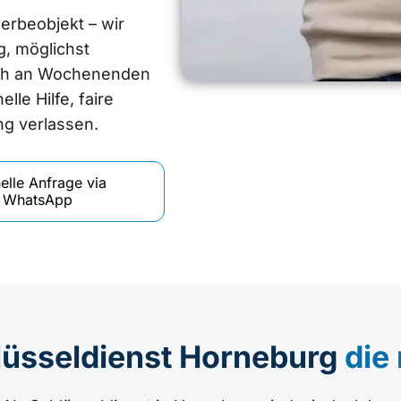
rbeobjekt – wir
, möglichst
uch an Wochenenden
lle Hilfe, faire
ng verlassen.
elle Anfrage via
WhatsApp
üsseldienst Horneburg
die 