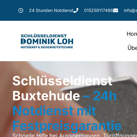
24 Stunden Notdienst
015259117486
info@s
Ho
Übe
Schlüsseldienst
Buxtehude
– 24h
Notdienst mit
Festpreisgarantie
Schnelle Hilfe bei Aussperrungen, Türöffnung