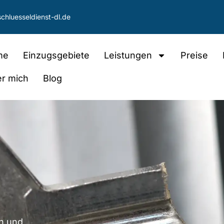
chluesseldienst-dl.de
me
Einzugsgebiete
Leistungen
Preise
r mich
Blog
en und