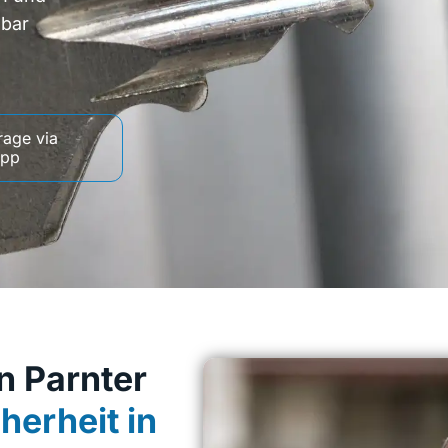
hbar
rage via
App
n Parnter
herheit in